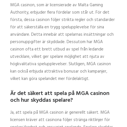
MGA casinon, som är licensierade av Malta Gaming
Authority, erbjuder flera fördelar som står ut. För det
första, dessa casinon följer strikta regler och standarder
för att säkerställa en trygg spelupplevelse för sina
användare. Detta innebär att spelarnas insättningar och
personuppgifter är skyddade. Dessutom har MGA
casinon ofta ett brett utbud av spel från ledande
utvecklare, vilket ger spelare möjlighet att njuta av
högkvalitativa spelupplevelser. Slutligen, MGA casinon
kan också erbjuda attraktiva bonusar och kampanjer,
vilket kan göra spelandet mer fördelaktigt.
Är det säkert att spela på MGA casinon
och hur skyddas spelare?
Ja, att spela på MGA casinon är generellt säkert. MGA
licensen kräver att casinona följer stränga riktlinjer för