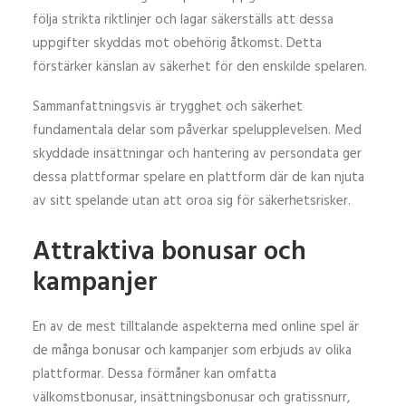
följa strikta riktlinjer och lagar säkerställs att dessa
uppgifter skyddas mot obehörig åtkomst. Detta
förstärker känslan av säkerhet för den enskilde spelaren.
Sammanfattningsvis är trygghet och säkerhet
fundamentala delar som påverkar spelupplevelsen. Med
skyddade insättningar och hantering av persondata ger
dessa plattformar spelare en plattform där de kan njuta
av sitt spelande utan att oroa sig för säkerhetsrisker.
Attraktiva bonusar och
kampanjer
En av de mest tilltalande aspekterna med online spel är
de många bonusar och kampanjer som erbjuds av olika
plattformar. Dessa förmåner kan omfatta
välkomstbonusar, insättningsbonusar och gratissnurr,