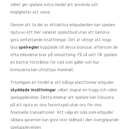
vilket ger spelare extra medel att använda och
möjligheter att vinna.
Genom att ta del av attraktiva erbjudanden kan spelare
njuta av ett mer varierat spelutbud utan att behöva
göra omfattande insättningar. Det är viktigt att noga
läsa
spelregler
kopplade till dessa bonusar, eftersom de
ofta inkluderar krav på omsättning. På så sätt får spelare
en bättre förståelse för vad som gäller och hur
bonusarna kan utnyttjas maximalt.
Ytterligare en fördel är att många plattformar erbjuder
skyddade insättningar
, vilket skapar en trygg och säker
spelupplevelse. Detta innebär att spelare kan fokusera
på att njuta av sina favoritspel utan oro för sina
finansiella transaktioner. Att välja en sida som erbjuder
sådana garantier kan göra stor skillnad i den övergripande
spelupplevelsen.