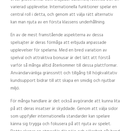
varierad upplevelse. Internationella funktioner spelar en
central roll i detta, och genom att välja rätt alternativ
kan man njuta av en första klassens underhållning.
En av de mest framstående aspekterna av dessa
spelsajter är deras förmåga att erbjuda anpassade
upplevelser för spelarna. Med en bred variation av
spelval och attraktiva bonusar är det lätt att förstå
varför så många alltid återkommer till dessa plattformar.
Användarvänliga gränssnitt och tillgång till högkvalitativ
kundsupport bidrar till att skapa en smidig och njutbar
miljö.
För många handlare är det också avgörande att kunna lita
på att deras insatser är skyddade. Genom att välja sidor
som uppfyller internationella standarder kan spelare
känna sig trygga och fokusera på att njuta av spelet.