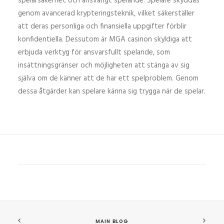
spelarsäkerhet och ansvarigt spelande. Spelare skyddas
genom avancerad krypteringsteknik, vilket säkerställer
att deras personliga och finansiella uppgifter förblir
konfidentiella. Dessutom är MGA casinon skyldiga att
erbjuda verktyg för ansvarsfullt spelande, som
insättningsgränser och möjligheten att stänga av sig
själva om de känner att de har ett spelproblem. Genom
dessa åtgärder kan spelare känna sig trygga när de spelar.
MAIN BLOG