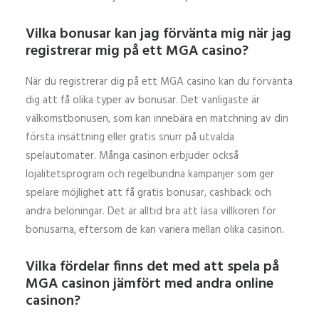
Vilka bonusar kan jag förvänta mig när jag
registrerar mig på ett MGA casino?
När du registrerar dig på ett MGA casino kan du förvänta
dig att få olika typer av bonusar. Det vanligaste är
välkomstbonusen, som kan innebära en matchning av din
första insättning eller gratis snurr på utvalda
spelautomater. Många casinon erbjuder också
lojalitetsprogram och regelbundna kampanjer som ger
spelare möjlighet att få gratis bonusar, cashback och
andra belöningar. Det är alltid bra att läsa villkoren för
bonusarna, eftersom de kan variera mellan olika casinon.
Vilka fördelar finns det med att spela på
MGA casinon jämfört med andra online
casinon?